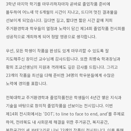
3학년 마지막 학기를 마무리하자마자 곧바로 졸업작품 준비에
몰두하여 어느새 약 6개월의 시간이 지나고, 드디어 멋진 결과물을
선보이게 되었습니다. 길다면 길고, 짧다면 짧은 시간 끝에 저희
주거환경학과 학우들의 열정과 노력이 담긴 제14회 졸업작품 전시회를
성공적으로 개최하게 되어 정말 영광으로 생각합니다.
우선, 모든 학생이 작품을 완성도 있게 마무리할 수 있도록 잘
지도해주신 장미선 교수님께 감사드립니다. 또한 최병숙 학과장님과
황희 조교선생님의 지원과 격려에도 깊은 감사를 드립니다. 그리고
23개의 작품을 최선을 다해 준비한 34명의 학우분들에게 수많은
노력에 경의를 표합니다.
전북대학교 주거환경학과 졸업작품전은 학생들이 4년간 쌓은 지식과
기술을 바탕으로 창의적 졸업작품을 선보이는 전시입니다. 이번
제14회 전시회에서는 ‘DOT; to line to face to end, and’를 주제로
하여, 전라북도 내 사회문제 해결을 위한 주거공간, 복지공간,
복합공간의 세 카테고리로 나뉜 23개의 작품이 전시됩니다. 이를 통해